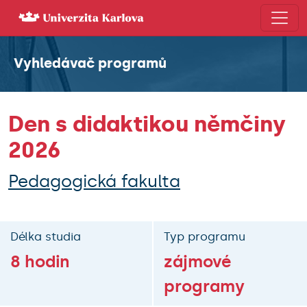
×
Celoživotní
Vyhledávač programů
vzdělávání
Junioři
Den s didaktikou němčiny
2026
Dospělí
Pedagogická fakulta
Senioři
Vyhledávač
Délka studia
Typ programu
programů
8 hodin
zájmové
programy