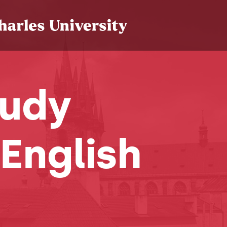
tudy
 English