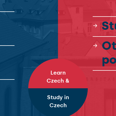
St
Ot
po
Learn
Czech &
Study in
Czech